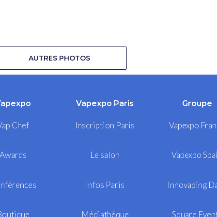
AUTRES PHOTOS
Vapexpo
Vapexpo Paris
Groupe
Vap Chef
Inscription Paris
Vapexpo Fran
Awards
Le salon
Vapexpo Spa
nférences
Infos Paris
Innovaping D
Boutique
Médiathèque
Square Even